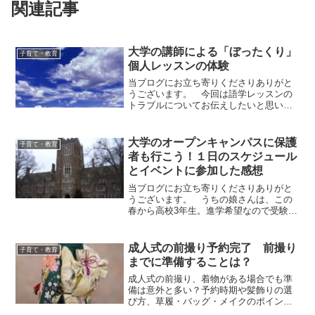
関連記事
大学の講師による「ぼったくり」
子育て・教育
個人レッスンの体験
当ブログにお立ち寄りくださりありがと
うございます。 今回は語学レッスンの
トラブルについてお伝えしたいと思いま
す。うちの娘が通う大学の非常勤講師か
ら、語学の個人レッスンをお試しで受け
たのですが、内容と請求額に驚いたの
大学のオープンキャンパスに保護
子育て・教育
で、その経緯をご紹介します...
者も行こう！１日のスケジュール
とイベントに参加した感想
当ブログにお立ち寄りくださりありがと
うございます。 うちの娘さんは、この
春から高校3年生。進学希望なので受験生
です。高２の時から行きたい大学は決め
ていました。勉強があまり好きではない
娘さんでもムリなく入れる学校です^^;
成人式の前撮り予約完了 前撮り
子育て・教育
オープンキャンパス...
までに準備することは？
成人式の前撮り、着物がある場合でも準
備は意外と多い？予約時期や髪飾りの選
び方、草履・バッグ・メイクのポイント
など、失敗しないための前撮り準備を体