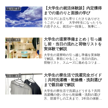
験談とともに解説します。
【大学生の就活体験談】内定獲得
子育て・教育
までの道のりと面接の学び
当ブログにお立ち寄りくださりありがと
うございます。 大学4年生になったうち
の息子さん。就活が一段落し、無事に内
定をいただくことができました。 就活
中に息子さんが経験したこと、親として
見守って感じたことをまとめてみたいと
大学生の退寮準備まとめ｜引っ越
子育て・教育
思います。 これから就...
し前・当日の流れと荷物リストを
実体験で解説
大学生の退寮時の引っ越し準備を実体験
で解説。事前にやること、当日の流れ、
荷物リスト、スムーズに進めるコツまで
詳しく紹介します。初めての退寮でも安
心して準備できる内容です。
大学生の寮生活で洗濯完全ガイド
子育て・教育
｜共同洗濯機・乾燥機・洗剤選び
まで親目線で解説
大学生の寮生活で洗濯はどうする？共同
洗濯機の使い方から乾燥機・洗剤の選び
方、部屋干しの工夫まで、1年目の体験を
もとに親目線で徹底解説。夜中でも洗濯
OK、ジェルボールや持ち運びカゴの便利