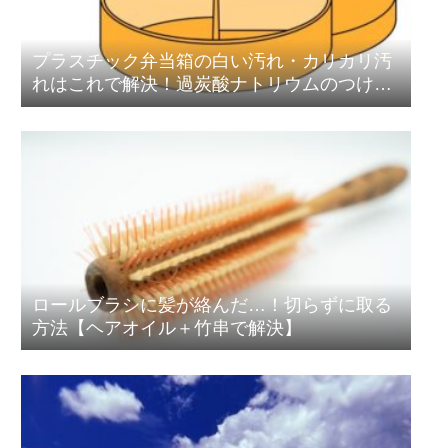
プラスチック弁当箱の白い汚れ・カリカリ汚
れはこれで解決！過炭酸ナトリウムのつけ置
き洗浄術
ロールブラシに髪が絡んだ…！切らずに取る
方法【ヘアオイル＋竹串で解決】