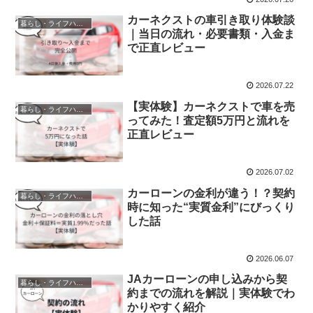
カーネクストの車引き取り体験談
暮らし・ライフハック
｜当日の流れ・必要書類・入金ま
で正直レビュー
2026.07.22
【実体験】カーネクストで車を売
暮らし・ライフハック
ってみた！査定額5万円と流れを
正直レビュー
2026.07.02
カーローンの金利が違う！？契約
暮らし・ライフハック
時に知った“実質金利”にびっくり
した話
2026.06.07
JAカーローンの申し込みから契
暮らし・ライフハック
約までの流れを解説｜実体験でわ
かりやすく紹介