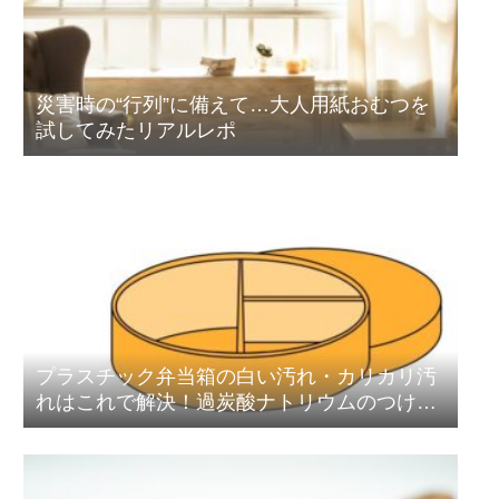
災害時の“行列”に備えて…大人用紙おむつを
試してみたリアルレポ
プラスチック弁当箱の白い汚れ・カリカリ汚
れはこれで解決！過炭酸ナトリウムのつけ置
き洗浄術