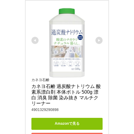
カネヨ石鹸
カネヨ石鹸 過炭酸ナトリウム 酸
素系漂白剤 本体ボトル 500g 漂
白 消臭 除菌 染み抜き マルチク
リーナー
4901329290898
Amazonで見る