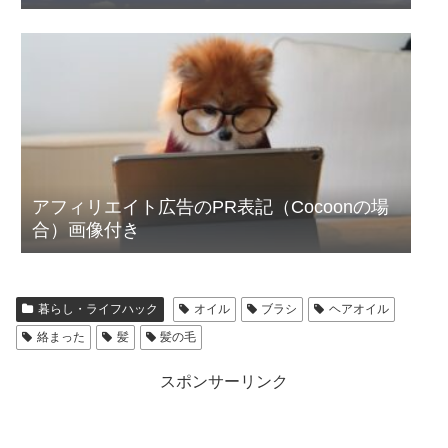
アフィリエイト広告のPR表記（Cocoonの場
合）画像付き
暮らし・ライフハック
オイル
ブラシ
ヘアオイル
絡まった
髪
髪の毛
スポンサーリンク