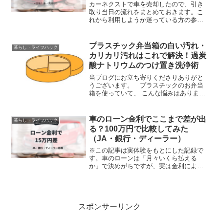
カーネクストで車を売却したので、引き
取り当日の流れをまとめておきます。こ
れから利用しようか迷っている方の参考
になれば嬉しいです。前日：知らない番
号からの連絡まず前日。知らない番号か
ら電話がかかってきたのですが、その時
プラスチック弁当箱の白い汚れ・
暮らし・ライフハック
は出ませんでした。すると...
カリカリ汚れはこれで解決！過炭
酸ナトリウムのつけ置き洗浄術
当ブログにお立ち寄りくださりありがと
うございます。 プラスチックのお弁当
箱を使っていて、 こんな悩みはありませ
んか？パッキンに謎の白い汚れが付いて
いる本体にこびりついたカリカリ汚れが
落ちない毎日しっかり洗っているのに、
車のローン金利でここまで差が出
暮らし・ライフハック
いつの間にか頑固な汚れ...
る？100万円で比較してみた
（JA・銀行・ディーラー）
※この記事は実体験をもとにした記録で
す。車のローンは「月々いくら払える
か」で決めがちですが、実は金利によっ
て総支払額が大きく変わります。今回、
実際にカーローンを検討する中で「JA・
銀行・ディーラーローン」でどれくらい
差が出るのか気になり、1...
スポンサーリンク