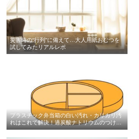
災害時の“行列”に備えて…大人用紙おむつを
試してみたリアルレポ
プラスチック弁当箱の白い汚れ・カリカリ汚
れはこれで解決！過炭酸ナトリウムのつけ置
き洗浄術