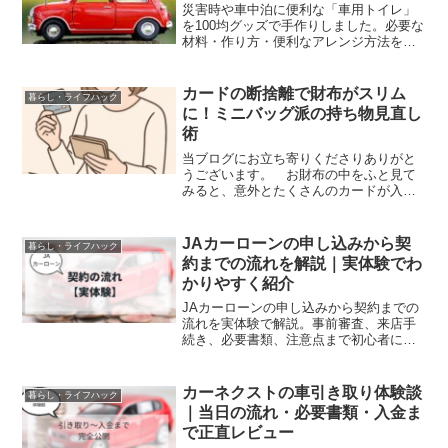
災害時や車中泊に便利な「車用トイレ」
を100均グッズで手作りしました。必要な
材料・作り方・便利なアレンジ方法を紹
介します。
カードの断捨離で財布がスリム
暮らし・ライフハック
に！ミニバッグ派の持ち物見直し
術
当ブログにお立ち寄りくださりありがと
うございます。 お財布の中をふと見て
みると、意外とたくさんのカードが入っ
ていませんか？キャッシュカードクレジ
ットカード保険証免許証ポイントカード
など…1枚ずつは薄いのに、積み重なると
JAカーローンの申し込みから契
暮らし・ライフハック
お財布がどんどん厚く...
約までの流れを解説｜実体験でわ
かりやすく紹介
JAカーローンの申し込みから契約までの
流れを実体験で解説。事前審査、来店手
続き、必要書類、注意点まで初心者にも
わかりやすく紹介します。
カーネクストの車引き取り体験談
暮らし・ライフハック
｜当日の流れ・必要書類・入金ま
で正直レビュー