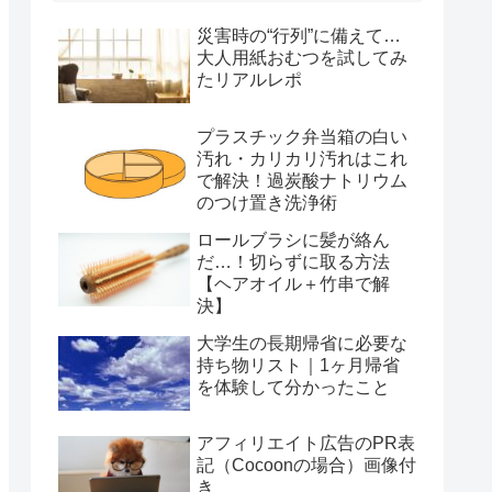
災害時の“行列”に備えて…
大人用紙おむつを試してみ
たリアルレポ
プラスチック弁当箱の白い
汚れ・カリカリ汚れはこれ
で解決！過炭酸ナトリウム
のつけ置き洗浄術
ロールブラシに髪が絡ん
だ…！切らずに取る方法
【ヘアオイル＋竹串で解
決】
大学生の長期帰省に必要な
持ち物リスト｜1ヶ月帰省
を体験して分かったこと
アフィリエイト広告のPR表
記（Cocoonの場合）画像付
き