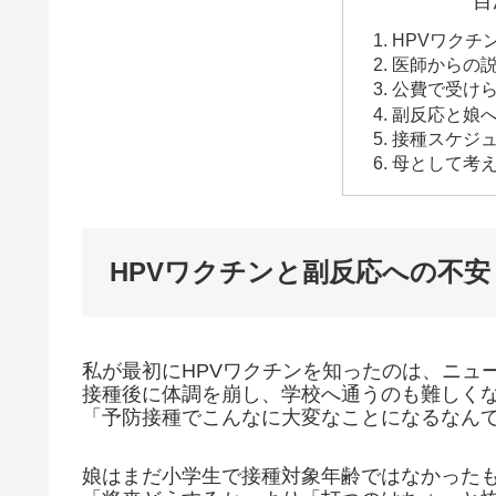
目
HPVワクチ
医師からの
公費で受け
副反応と娘
接種スケジ
母として考
HPVワクチンと副反応への不安
私が最初にHPVワクチンを知ったのは、ニュ
接種後に体調を崩し、学校へ通うのも難しく
「予防接種でこんなに大変なことになるなん
娘はまだ小学生で接種対象年齢ではなかった