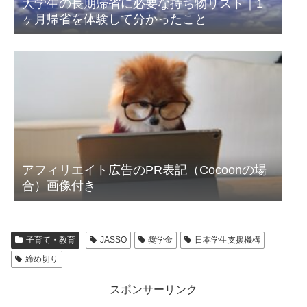
大学生の長期帰省に必要な持ち物リスト｜1
ヶ月帰省を体験して分かったこと
アフィリエイト広告のPR表記（Cocoonの場
合）画像付き
子育て・教育
JASSO
奨学金
日本学生支援機構
締め切り
スポンサーリンク