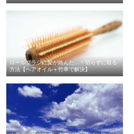
き洗浄術
ロールブラシに髪が絡んだ…！切らずに取る
方法【ヘアオイル＋竹串で解決】