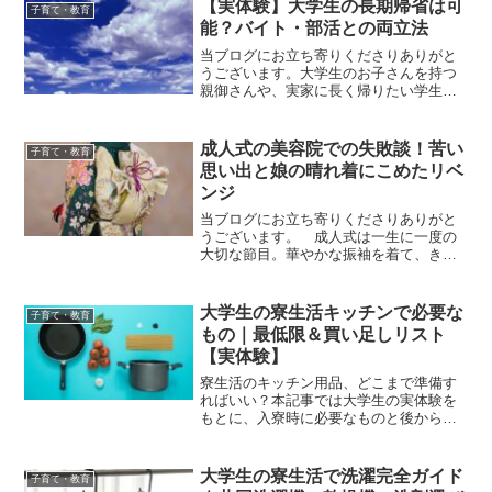
【実体験】大学生の長期帰省は可
子育て・教育
能？バイト・部活との両立法
当ブログにお立ち寄りくださりありがと
うございます。大学生のお子さんを持つ
親御さんや、実家に長く帰りたい学生さ
んへ。「春休みに長期帰省ってできる
の？」「部活やバイトはどうなるの？」
と悩んでいませんか？今回は、県外の大
成人式の美容院での失敗談！苦い
子育て・教育
学に通ううちの息子（大学1...
思い出と娘の晴れ着にこめたリベ
ンジ
当ブログにお立ち寄りくださりありがと
うございます。 成人式は一生に一度の
大切な節目。華やかな振袖を着て、きれ
いにヘアセットして、写真に残して…。
でも、そんな特別な日に美容院の失敗で
苦い思い出になってしまったら？ 今回
大学生の寮生活キッチンで必要な
子育て・教育
は、28年前の私の成人式...
もの｜最低限＆買い足しリスト
【実体験】
寮生活のキッチン用品、どこまで準備す
ればいい？本記事では大学生の実体験を
もとに、入寮時に必要なものと後から買
い足したものを紹介。
大学生の寮生活で洗濯完全ガイド
子育て・教育