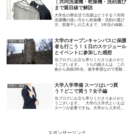
｜共同洗濯機・乾燥機・洗剤選び
まで親目線で解説
大学生の寮生活で洗濯はどうする？共同
洗濯機の使い方から乾燥機・洗剤の選び
方、部屋干しの工夫まで、1年目の体験を
もとに親目線で徹底解説。夜中でも洗濯
OK、ジェルボールや持ち運びカゴの便利
グッズも紹介。
大学のオープンキャンパスに保護
子育て・教育
者も行こう！１日のスケジュール
とイベントに参加した感想
当ブログにお立ち寄りくださりありがと
うございます。 うちの娘さんは、この
春から高校3年生。進学希望なので受験生
です。高２の時から行きたい大学は決め
ていました。勉強があまり好きではない
娘さんでもムリなく入れる学校です^^;
大学入学準備 スーツはいつ買
子育て・教育
オープンキャンパス...
う？どこで買う？女子編
当ブログにお立ち寄りくださりありがと
うございます。 大学の入学式といえば
スーツが必要ですね。大学から入学式の
案内が1月に届き「式典にふさわしい服装
で･･･」とありました。 うちの娘さんの
スーツは1月半ば頃にユニクロで購入しま
した。購入するま...
スポンサーリンク