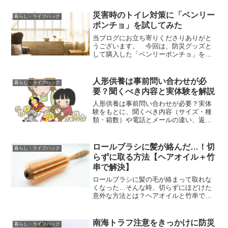
しっかり磨けるその理由とは？
災害時のトイレ対策に「ベンリー
暮らし・ライフハック
ポンチョ」を試してみた
当ブログにお立ち寄りくださりありがと
うございます。 今回は、防災グッズと
して購入した「ベンリーポンチョ」をご
紹介します。災害時には断水や停電でト
イレが使えなくなることもありますよ
ね。そんなとき、屋外や車内などで携帯
人形供養は事前問い合わせが必
暮らし・ライフハック
トイレを使う際の目隠しとし...
要？聞くべき内容と実体験を解説
人形供養は事前問い合わせが必要？実体
験をもとに、聞くべき内容（サイズ・種
類・箱数）や電話とメールの違い、返信
の目安まで分かりやすく解説します。
ロールブラシに髪が絡んだ…！切
暮らし・ライフハック
らずに取る方法【ヘアオイル＋竹
串で解決】
ロールブラシに髪の毛が絡まって取れな
くなった…そんな時、切らずにほどけた
意外な方法とは？ヘアオイルと竹串で無
傷で救出した体験談です。
南海トラフ注意をきっかけに防災
暮らし・ライフハック