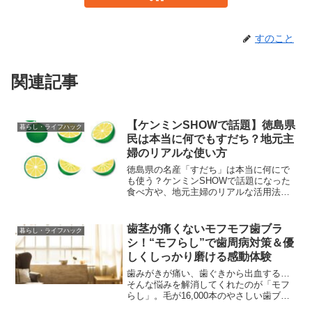
すのこと
関連記事
【ケンミンSHOWで話題】徳島県
暮らし・ライフハック
民は本当に何でもすだち？地元主
婦のリアルな使い方
徳島県の名産「すだち」は本当に何にで
も使う？ケンミンSHOWで話題になった
食べ方や、地元主婦のリアルな活用法を
ご紹介。焼き魚・鍋・唐揚げとの相性や
お取り寄せ情報もまとめました。
歯茎が痛くないモフモフ歯ブラ
暮らし・ライフハック
シ！“モフらし”で歯周病対策＆優
しくしっかり磨ける感動体験
歯みがきが痛い、歯ぐきから出血する…
そんな悩みを解消してくれたのが「モフ
らし」。毛が16,000本のやさしい歯ブラ
シで、歯周病予防にも効果的。痛みなく