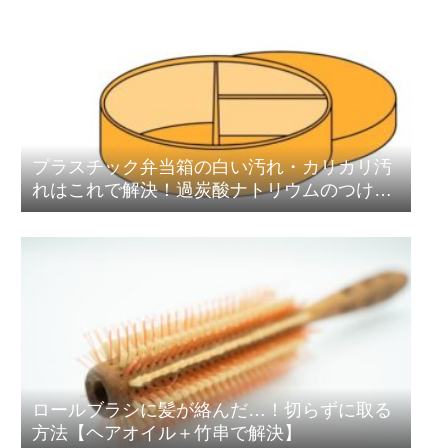
プラスチック弁当箱の白い汚れ・カリカリ汚
れはこれで解決！過炭酸ナトリウムのつけ置
き洗浄術
ロールブラシに髪が絡んだ…！切らずに取る
方法【ヘアオイル＋竹串で解決】