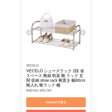
VECELO
VECELO シューズラック 2段 省
スペース 靴箱 鞋架 靴 ラック 玄
関 収納 shoe rack 靴置き 幅60cm 
靴入れ 靴ラック 棚
KHD-DU-JZ01-SIY
Amazonで見る