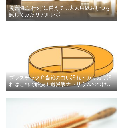
災害時の“行列”に備えて…大人用紙おむつを
試してみたリアルレポ
プラスチック弁当箱の白い汚れ・カリカリ汚
れはこれで解決！過炭酸ナトリウムのつけ置
き洗浄術