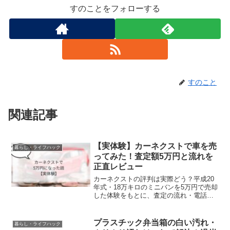
すのことをフォローする
すのこと
関連記事
【実体験】カーネクストで車を売
暮らし・ライフハック
ってみた！査定額5万円と流れを
正直レビュー
カーネクストの評判は実際どう？平成20
年式・18万キロのミニバンを5万円で売却
した体験をもとに、査定の流れ・電話対
応・契約から引き取りまでを詳しく解
説。古い車でも売れるのか不安な方にお
すすめの記事です。
プラスチック弁当箱の白い汚れ・
暮らし・ライフハック