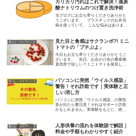
カリカリ汚れはこれで解決！過炭
酸ナトリウムのつけ置き洗浄術
当ブログにお立ち寄りくださりありがと
うございます。 プラスチックのお弁当
箱を使っていて、 こんな悩みはありませ
んか？パッキンに謎の白い汚れが付いて
いる本体にこびりついたカリカリ汚れが
落ちない毎日しっかり洗っているのに、
見た目と食感はサクランボ?! ミニ
暮らし・ライフハック
いつの間にか頑固な汚れ...
トマトの「プチぷよ」
今日もお立ち寄りくださりありがとうご
ざいます。 先日、お出かけ先の農産物
直売所で珍しい？ミニトマトを発見しま
した。 「プチぷよ」との出会い「いつ
もお弁当に入れてるから ついでにトマト
買っとくか」くらいの気持ちで売り場を
パソコンに突然「ウイルス感染」
暮らし・ライフハック
のぞいたのですがやたら...
警告！それ詐欺です｜実体験と正
しい消し方
パソコンに突然「ウイルス感染」の警告
音が出たら要注意！それはサポート詐欺
かもしれません。実体験をもとに、絶対
にやってはいけない行動と正しい対処法
をわかりやすく解説します。
人形供養の流れを体験談で解説｜
暮らし・ライフハック
料金や手順もわかりやすく紹介