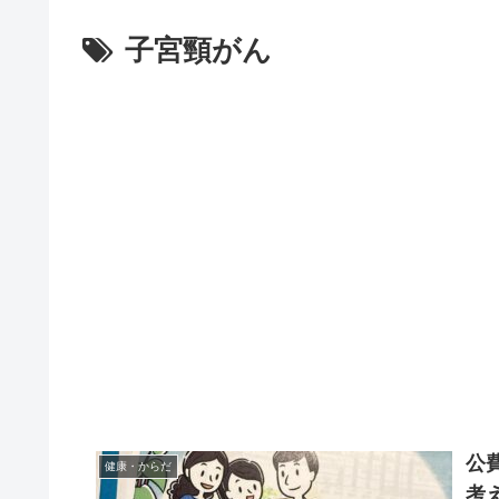
子宮頸がん
公
健康・からだ
考