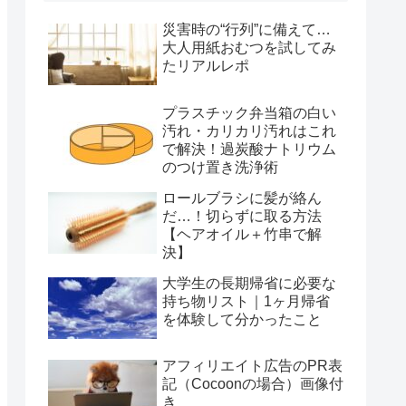
災害時の“行列”に備えて…
大人用紙おむつを試してみ
たリアルレポ
プラスチック弁当箱の白い
汚れ・カリカリ汚れはこれ
で解決！過炭酸ナトリウム
のつけ置き洗浄術
ロールブラシに髪が絡ん
だ…！切らずに取る方法
【ヘアオイル＋竹串で解
決】
大学生の長期帰省に必要な
持ち物リスト｜1ヶ月帰省
を体験して分かったこと
アフィリエイト広告のPR表
記（Cocoonの場合）画像付
き