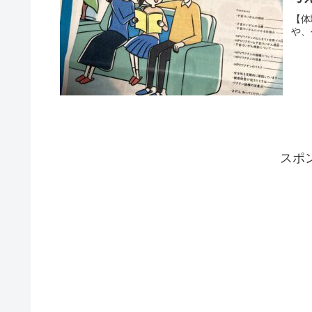
【体
や、
スポ