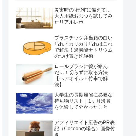
災害時の“行列”に備えて…
大人用紙おむつを試してみ
たリアルレポ
プラスチック弁当箱の白い
汚れ・カリカリ汚れはこれ
で解決！過炭酸ナトリウム
のつけ置き洗浄術
ロールブラシに髪が絡ん
だ…！切らずに取る方法
【ヘアオイル＋竹串で解
決】
大学生の長期帰省に必要な
持ち物リスト｜1ヶ月帰省
を体験して分かったこと
アフィリエイト広告のPR表
記（Cocoonの場合）画像付
き