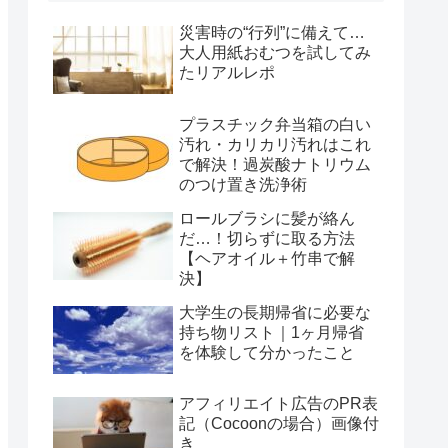
災害時の“行列”に備えて…
大人用紙おむつを試してみ
たリアルレポ
プラスチック弁当箱の白い
汚れ・カリカリ汚れはこれ
で解決！過炭酸ナトリウム
のつけ置き洗浄術
ロールブラシに髪が絡ん
だ…！切らずに取る方法
【ヘアオイル＋竹串で解
決】
大学生の長期帰省に必要な
持ち物リスト｜1ヶ月帰省
を体験して分かったこと
アフィリエイト広告のPR表
記（Cocoonの場合）画像付
き