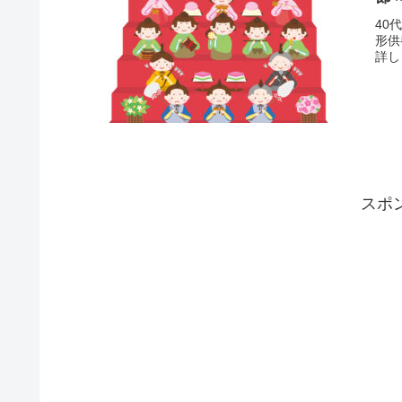
40
形供
詳し
スポ